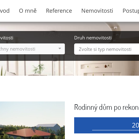
vod
O mně
Reference
Nemovitosti
Postu
itosti
Druh nemovitosti
chny nemovitosti
Zvolte si typ nemovitosti
Rodinný dům po rekons
20