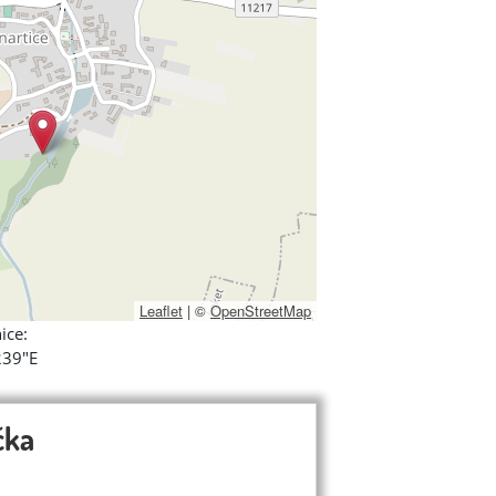
Leaflet
|
©
OpenStreetMap
ice:
239"E
čka