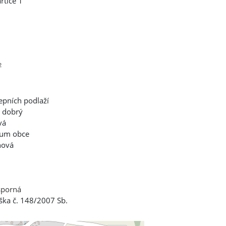
rtice 1
2
lepních podlaží
 dobrý
vá
rum obce
nová
sporná
ška č. 148/2007 Sb.