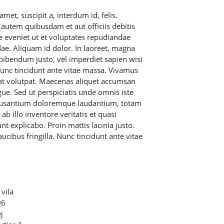
met, suscipit a, interdum id, felis.
autem quibusdam et aut officiis debitis
e eveniet ut et voluptates repudiandae
ae. Aliquam id dolor. In laoreet, magna
 bibendum justo, vel imperdiet sapien wisi
unc tincidunt ante vitae massa. Vivamus
rat volutpat. Maecenas aliquet accumsan
gue. Sed ut perspiciatis unde omnis iste
ccusantium doloremque laudantium, totam
b illo inventore veritatis et quasi
unt explicabo. Proin mattis lacinia justo.
ucibus fringilla. Nunc tincidunt ante vitae
vila
06
j