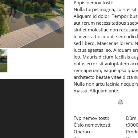
Popis nemovitosti:
Nulla turpis magna, cursus sit a
Aliquam id dolor. Temporibus 
aut rerum necessitatibus saep
sint et molestiae non recusand
id viverra tincidunt, sem odio
sed libero. Maecenas lorem. N
luctus egestas leo. Aliquam e
leo. Mauris dictum facilisis au
natus error sit voluptatem a
rem aperiam, eaque ipsa quae a
architecto beatae vitae dicta s
Nulla non arcu lacinia neque fa
massa. Aliquam ante.
Typ nemovitosti:
Dům, 
Číslo nemovitosti:
t000
Operace:
Prode