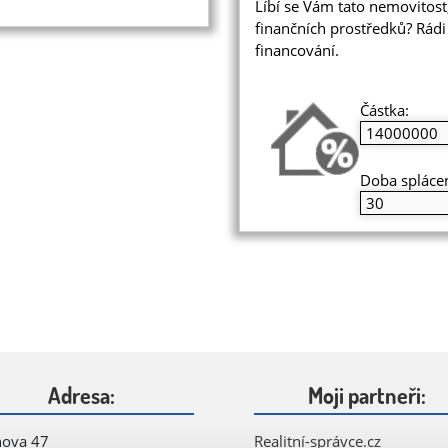
Líbí se Vám tato nemovitos
finančních prostředků? Rá
financování.
Částka:
Doba splácen
Adresa:
Moji partneři:
hova 47
Realitní-správce.cz