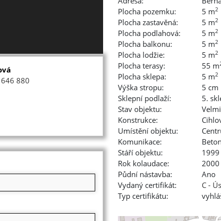
Adresa:
Berna
2
Plocha pozemku:
5 m
2
Plocha zastavěná:
5 m
2
Plocha podlahová:
5 m
2
Plocha balkonu:
5 m
2
Plocha lodžie:
5 m
Plocha terasy:
55 m
ová
2
Plocha sklepa:
5 m
 646 880
Výška stropu:
5 cm
Sklepní podlaží:
5. sk
Stav objektu:
Velmi
Konstrukce:
Cihlo
Umístění objektu:
Cent
Komunikace:
Beto
Stáří objektu:
1999
Rok kolaudace:
2000
Půdní nástavba:
Ano
Vydaný certifikát:
C - Ú
Typ certifikátu:
vyhlá