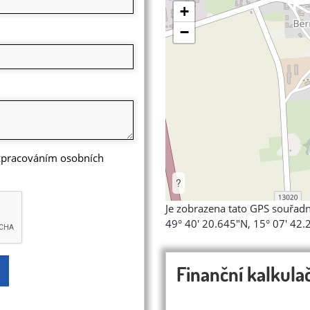
+
−
 zpracováním osobních
?
Je zobrazena tato GPS souřadn
49° 40' 20.645"N, 15° 07' 42.
Finanční kalkula