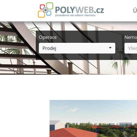
Ú
Operace
Nemov
Prodej
Vše